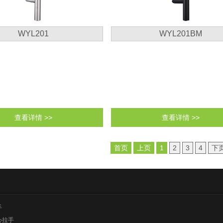
WYL201
WYL201BM
查看详情 >>
查看详情 >>
首页
上页
1
2
3
4
下
手
心拉手