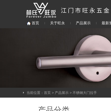
首页
关于旺永
产品展示
最新
当前位置：
首页
>
产品展示
>
不锈钢大门拉手
产品分类