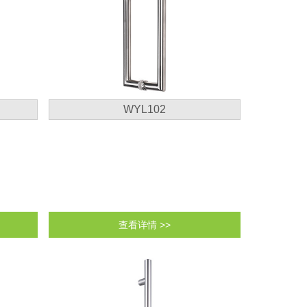
WYL102
查看详情 >>