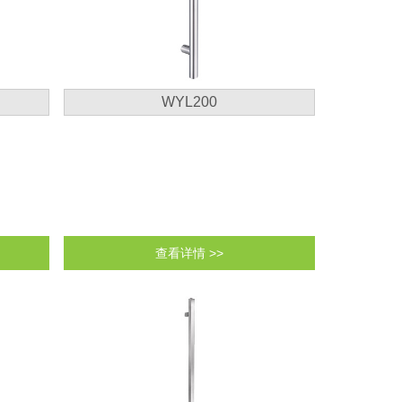
WYL200
查看详情 >>