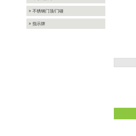
不锈钢门顶/门碰
指示牌