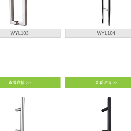
WYL103
WYL104
查看详情 >>
查看详情 >>