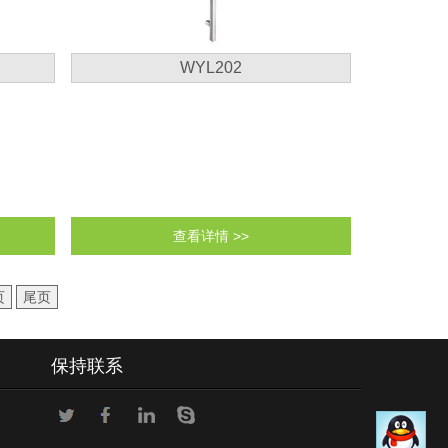
WYL202
查看详情 >>
页
尾页
保持联系