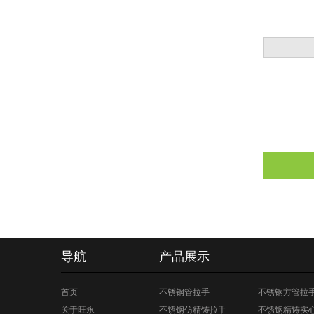
导航
产品展示
首页
不锈钢管拉手
不锈钢方管拉
关于旺永
不锈钢仿精铸拉手
不锈钢精铸实