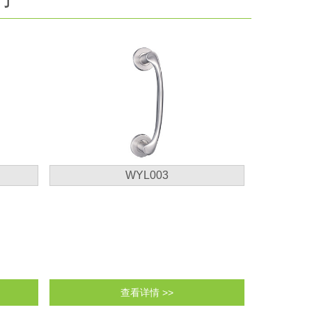
WYL003
查看详情 >>